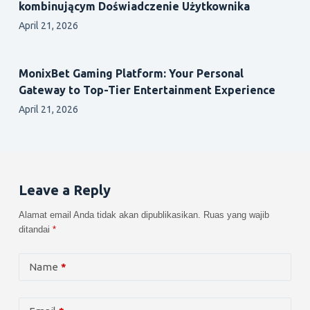
kombinującym Doświadczenie Użytkownika
April 21, 2026
MonixBet Gaming Platform: Your Personal
Gateway to Top-Tier Entertainment Experience
April 21, 2026
Leave a Reply
Alamat email Anda tidak akan dipublikasikan.
Ruas yang wajib
ditandai
*
Name
*