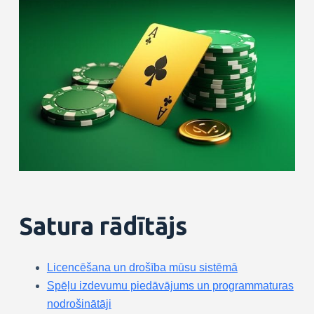
Satura rādītājs
Licencēšana un drošība mūsu sistēmā
Spēļu izdevumu piedāvājums un programmaturas
nodrošinātāji