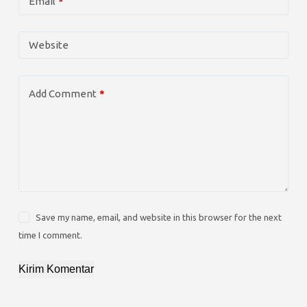
Email
*
Website
Add Comment
*
Save my name, email, and website in this browser for the next
time I comment.
Kirim Komentar