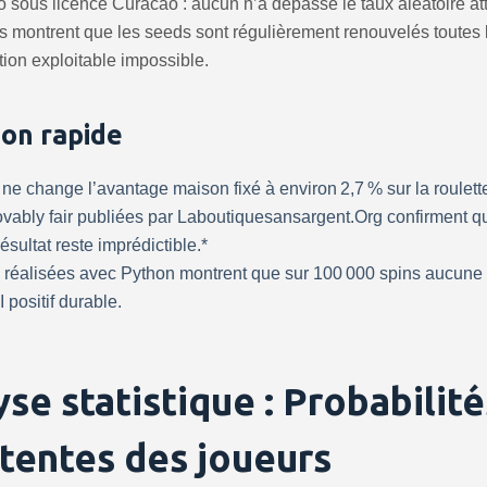
o sous licence Curacao : aucun n’a dépassé le taux aléatoire a
ts montrent que les seeds sont régulièrement renouvelés toutes 
tion exploitable impossible.
on rapide
e change l’avantage maison fixé à environ 2,7 % sur la roulet
ovably fair publiées par Laboutiquesansargent.Org confirment
résultat reste imprédictible.*
s réalisées avec Python montrent que sur 100 000 spins aucun
positif durable.
lyse statistique : Probabilit
ttentes des joueurs