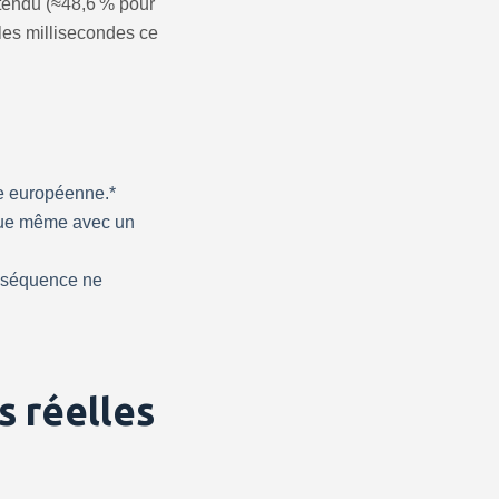
ttendu (≈48,6 % pour
les millisecondes ce
te européenne.*
 que même avec un
e séquence ne
és réelles