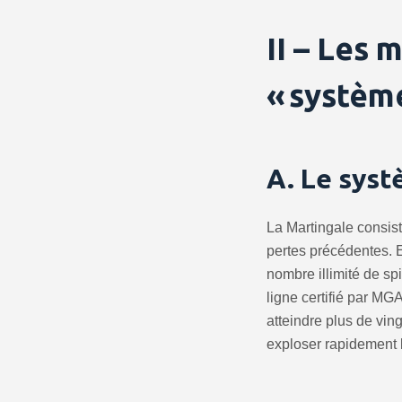
II – Les 
« systèm
A. Le syst
La Martingale consis
pertes précédentes. E
nombre illimité de sp
ligne certifié par 
atteindre plus de vin
exploser rapidement 