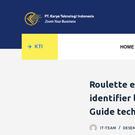
S
k
i
p
t
o
KTI
HOME
c
o
n
t
Roulette e
e
n
identifier
t
Guide tec
IT-TEAM
DESEM