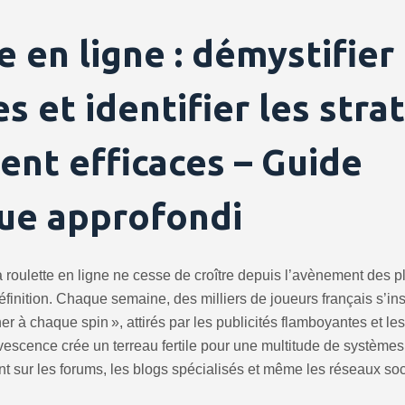
 en ligne : démystifier 
s et identifier les stra
ent efficaces – Guide
ue approfondi
roulette en ligne ne cesse de croître depuis l’avènement des p
finition. Chaque semaine, des milliers de joueurs français s’ins
er à chaque spin », attirés par les publicités flamboyantes et l
rvescence crée un terreau fertile pour une multitude de système
lent sur les forums, les blogs spécialisés et même les réseaux so