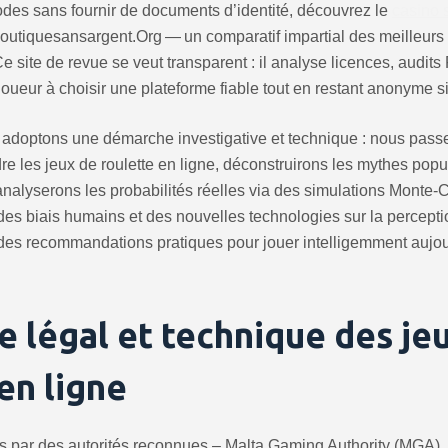
odes sans fournir de documents d’identité, découvrez le
casino 
utiquesansargent.Org — un comparatif impartial des meilleur
Ce site de revue se veut transparent : il analyse licences, audit
joueur à choisir une plateforme fiable tout en restant anonyme si
s adoptons une démarche investigative et technique : nous pass
re les jeux de roulette en ligne, déconstruirons les mythes popu
alyserons les probabilités réelles via des simulations Monte‑C
des biais humains et des nouvelles technologies sur la percept
 des recommandations pratiques pour jouer intelligemment aujou
re légal et technique des je
en ligne
es par des autorités reconnues – Malta Gaming Authority (MGA)