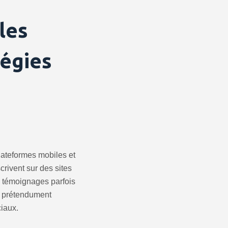
les
tégies
lateformes mobiles et
crivent sur des sites
es témoignages parfois
s prétendument
ciaux.