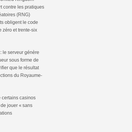
contre les pratiques
éatoires (RNG)
s obligent le code
 zéro et trente‑six
: le serveur génère
ueur sous forme de
fier que le résultat
dictions du Royaume-
 certains casinos
 de jouer « sans
ations