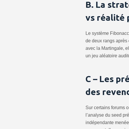
B. La stra
vs réalité
Le système Fibonacci 
de deux rangs après 
avec la Martingale, e
un jeu aléatoire audi
C – Les pré
des reven
Sur certains forums 
l’analyse du seed pr
indépendante menée pa