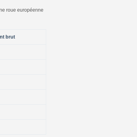
 une roue européenne
nt brut