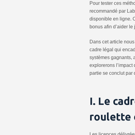
Pour tester ces méth
recommandé par Labo
disponible en ligne. 
bonus afin d’aider le 
Dans cet article nou
cadre légal qui encad
systèmes gagnants, an
explorerons l’impact 
partie se conclut par
I. Le cad
roulette 
Les licences délivré