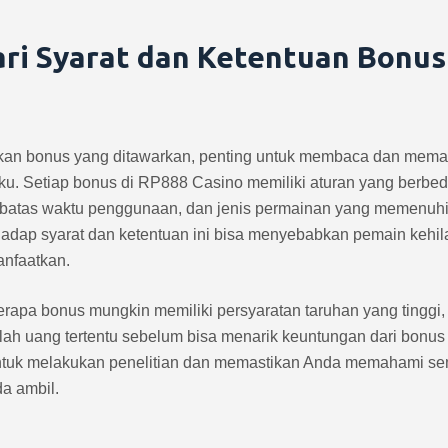
ri Syarat dan Ketentuan Bonus
n bonus yang ditawarkan, penting untuk membaca dan memah
ku. Setiap bonus di RP888 Casino memiliki aturan yang berbed
, batas waktu penggunaan, dan jenis permainan yang memenuhi 
adap syarat dan ketentuan ini bisa menyebabkan pemain kehi
anfaatkan.
rapa bonus mungkin memiliki persyaratan taruhan yang tinggi,
lah uang tertentu sebelum bisa menarik keuntungan dari bonus 
 untuk melakukan penelitian dan memastikan Anda memahami se
a ambil.