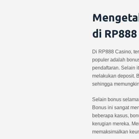
Mengetah
di RP888
Di RP888 Casino, ter
populer adalah bonu
pendaftaran. Selain 
melakukan deposit. Bo
sehingga memungkin
Selain bonus selama
Bonus ini sangat me
beberapa kasus, bon
kerugian mereka. Mem
memaksimalkan keun