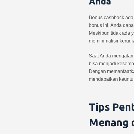
Anda
Bonus cashback adal
bonus ini, Anda dap
Meskipun tidak ada 
meminimalisir kerug
Saat Anda mengalami
bisa menjadi kesemp
Dengan memanfaatkan
mendapatkan keuntun
Tips Pen
Menang d