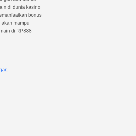
in di dunia kasino
 memanfaatkan bonus
da akan mampu
rmain di RP888
ngan