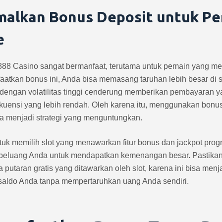
alkan Bonus Deposit untuk P
e
888 Casino sangat bermanfaat, terutama untuk pemain yang m
atkan bonus ini, Anda bisa memasang taruhan lebih besar di s
lot dengan volatilitas tinggi cenderung memberikan pembayaran y
uensi yang lebih rendah. Oleh karena itu, menggunakan bonus
isa menjadi strategi yang menguntungkan.
tuk memilih slot yang menawarkan fitur bonus dan jackpot progresi
peluang Anda untuk mendapatkan kemenangan besar. Pastikan
utaran gratis yang ditawarkan oleh slot, karena ini bisa menjad
saldo Anda tanpa mempertaruhkan uang Anda sendiri.