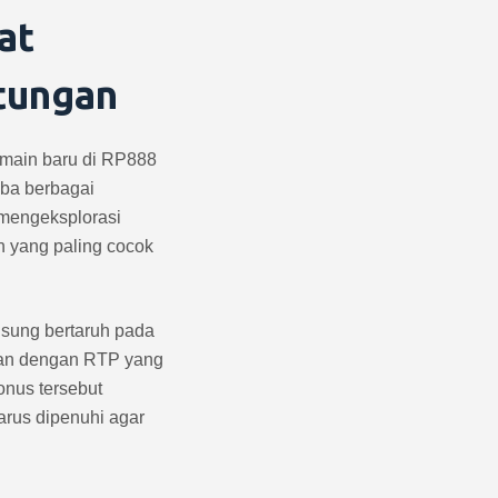
at
tungan
emain baru di RP888
oba berbagai
 mengeksplorasi
n yang paling cocok
gsung bertaruh pada
nan dengan RTP yang
onus tersebut
harus dipenuhi agar