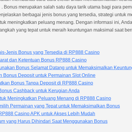
 . Bonus merupakan salah satu daya tarik utama bagi para pema
njelaskan berbagai jenis bonus yang tersedia, strategi untuk
 untuk meningkatkan peluang menang. Dengan informasi ini, An
angkah yang tepat untuk meraih keuntungan maksimal saat be
is-Jenis Bonus yang Tersedia di RP888 Casino
yarat dan Ketentuan Bonus RP888 Casino
gunakan Bonus Selamat Datang untuk Memaksimalkan Keuntu
 Bonus Deposit untuk Permainan Slot Online
tkan Bonus Tanpa Deposit di RP888 Casino
onus Cashback untuk Kerugian Anda
ntuk Meningkatkan Peluang Menang di RP888 Casino
milih Permainan yang Tepat untuk Memaksimalkan Bonus
P888 Casino APK untuk Akses Lebih Mudah
m yang Harus Dihindari Saat Menggunakan Bonus