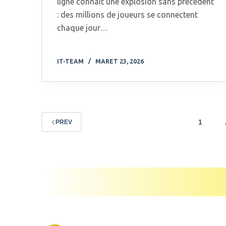
ligne connaît une explosion sans précédent
: des millions de joueurs se connectent
chaque jour…
IT-TEAM
MARET 23, 2026
1
PREV