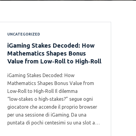
UNCATEGORIZED
iGaming Stakes Decoded: How
Mathematics Shapes Bonus
Value from Low‑Roll to High‑Roll
iGaming Stakes Decoded: How
Mathematics Shapes Bonus Value from
Low‑Roll to High‑Roll Il dilemma
“low‑stakes o high‑stakes?” segue ogni
giocatore che accende il proprio browser
per una sessione di iGaming. Da una
puntata di pochi centesimi su una slot a…