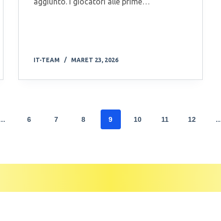
aggiunto. I giocatori alle prime…
IT-TEAM
MARET 23, 2026
…
6
7
8
9
10
11
12