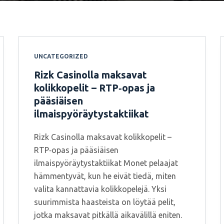
UNCATEGORIZED
Rizk Casinolla maksavat
kolikkopelit – RTP‑opas ja
pääsiäisen
ilmaispyöräytystaktiikat
Rizk Casinolla maksavat kolikkopelit –
RTP‑opas ja pääsiäisen
ilmaispyöräytystaktiikat Monet pelaajat
hämmentyvät, kun he eivät tiedä, miten
valita kannattavia kolikkopelejä. Yksi
suurimmista haasteista on löytää pelit,
jotka maksavat pitkällä aikavälillä eniten.