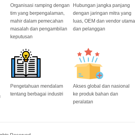
Organisasi ramping dengan
Hubungan jangka panjang
tim yang berpengalaman,
dengan jaringan mitra yang
mahir dalam pemecahan
luas, OEM dan vendor utam
masalah dan pengambilan
dan pelanggan
keputusan
Pengetahuan mendalam
Akses global dan nasional
tentang berbagai industri
ke produk bahan dan
u
peralatan