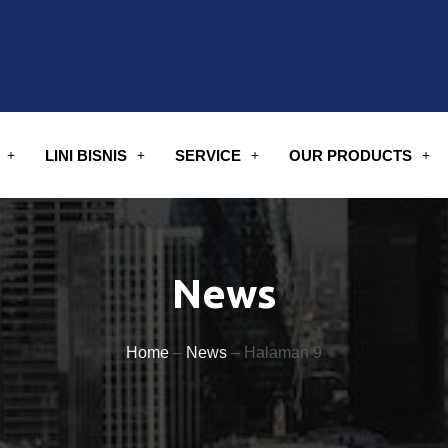
LINI BISNIS
SERVICE
OUR PRODUCTS
News
Home
–
News
–
Halaman 9