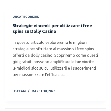
UNCATEGORIZED
Strategie vincenti per utilizzare i free
spins su Dolly Casino
In questo articolo esploreremo le migliori
strategie per sfruttare al massimo i free spins
offerti da dolly casino. Scopriremo come questi
giri gratuiti possono amplificare le tue vincite,
le migliori slot su cui utilizzarli e i suggerimenti
per massimizzare l’efficacia…
IT-TEAM
MARET 30, 2026