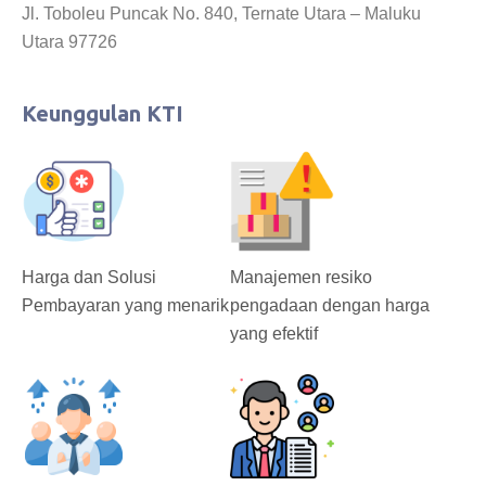
Jl. Toboleu Puncak No. 840, Ternate Utara – Maluku
Utara 97726
Keunggulan KTI
Harga dan Solusi
Manajemen resiko
Pembayaran yang menarik
pengadaan dengan harga
yang efektif