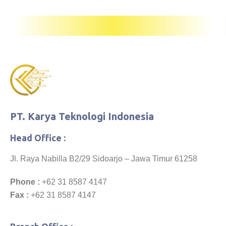
PT. Karya Teknologi Indonesia
Head Office :
Jl. Raya Nabilla B2/29 Sidoarjo – Jawa Timur 61258
Phone :
+62 31 8587 4147
Fax :
+62 31 8587 4147