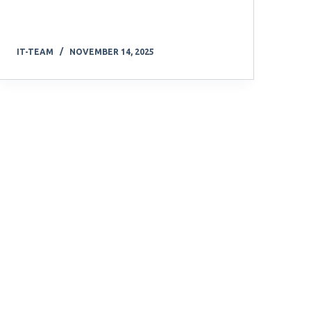
IT-TEAM
NOVEMBER 14, 2025