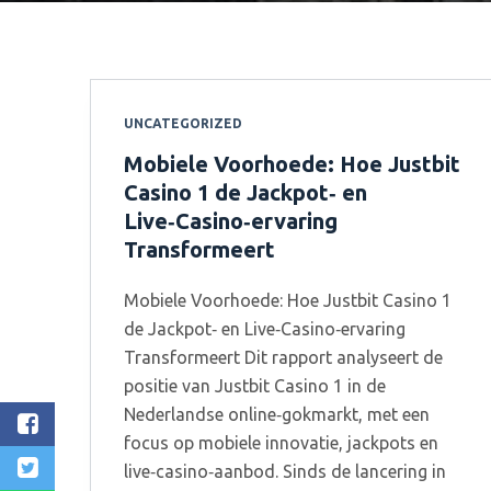
UNCATEGORIZED
Mobiele Voorhoede: Hoe Justbit
Casino 1 de Jackpot‑ en
Live‑Casino‑ervaring
Transformeert
Mobiele Voorhoede: Hoe Justbit Casino 1
de Jackpot‑ en Live‑Casino‑ervaring
Transformeert Dit rapport analyseert de
positie van Justbit Casino 1 in de
Nederlandse online‑gokmarkt, met een
focus op mobiele innovatie, jackpots en
live‑casino‑aanbod. Sinds de lancering in