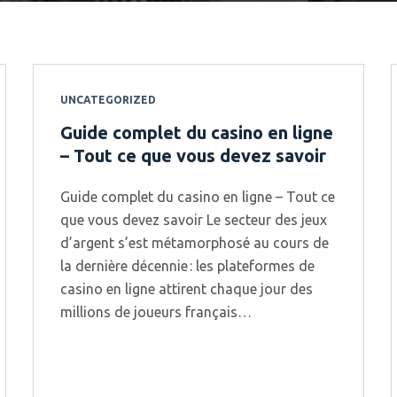
UNCATEGORIZED
Guide complet du casino en ligne
– Tout ce que vous devez savoir
Guide complet du casino en ligne – Tout ce
que vous devez savoir Le secteur des jeux
d’argent s’est métamorphosé au cours de
la dernière décennie : les plateformes de
casino en ligne attirent chaque jour des
millions de joueurs français…